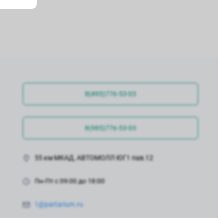
8(495)776-53-03
8(985)776-53-03
55 км МКАД, АВТОМОЛЛ ЮГ1 пав.12
Пн-Пт с 09:00 до 18:00
1@partarium.ru