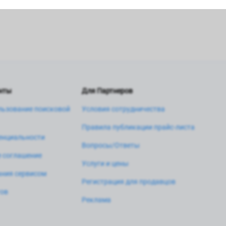
нты
Для Партнеров
льзование поисковой
Условия сотрудничества
Правила публикации прайс-листа
енциальности
Вопросы/Ответы
 соглашение
Услуги и цены
ния сервисом
Регистрация для продавцов
тов
Реклама