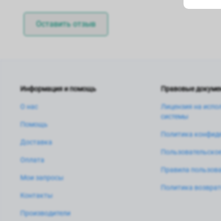
Оставить отзыв
Информация и помощь
Правовые докуме
О нас
Лицензия на испо
системы
Помощь
Политика конфид
Доставка
Пользовательское
Оплата
Правила пользова
Мои запросы
Политика возвра
Контакты
Производители