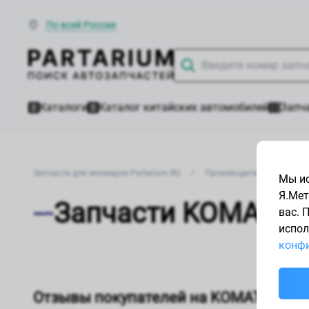
По всей России
Каталоги
Каталог китайских автомобилей
Запча
Запчасти для иномарок Partarium.RU
/
Производители запчасте
Мы ис
Я.Мет
Запчасти KOMATSU
вас. 
испол
конфи
Отзывы покупателей на KOMATSU