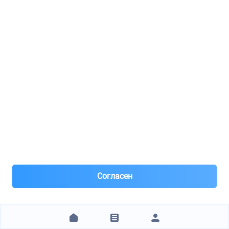
В наши пункты выдачи доставка на завтра, при заказе
до 15:00.
Оплата картой, наличными. Для юр. лиц оплата по
счету.
20 080 ₽
ЗАКАЗАТЬ
1
2
3
Технические характеристики
Бренд
KIA HYUNDAI
Согласен
Артикул
LP370APE100CK0