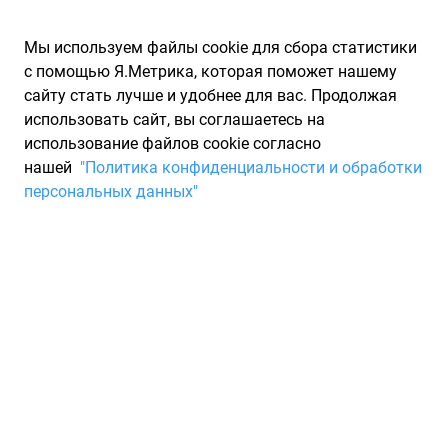
Мы используем файлы cookie для сбора статистики
с помощью Я.Метрика, которая поможет нашему
сайту стать лучше и удобнее для вас. Продолжая
использовать сайт, вы соглашаетесь на
использование файлов cookie согласно
Запчасти для иномарок Partarium.RU
/
Каталоги запчастей
/
нашей
"Политика конфиденциальности и обработки
Каталоги запчастей KIA HYUNDAI
/
Запчасть KIA HYUNDAI
персональных данных"
LP370APE100CK0
Аккумулятор 100 а/ч KIA
HYUNDAI LP370APE100CK0
По запросу "артикул - lp370ape100ck0" для вас найдено 85
предложений от 52 магазинов, где вы можете найти
информацию о наличии и сроках поставки, а также купить
по минимальной цене от 28 350 ₽. Ниже вы найдете цены на
запасные части от производителя (KIA HYUNDAI)КИА