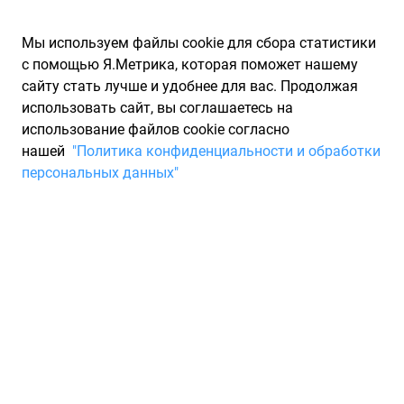
Мы используем файлы cookie для сбора статистики
с помощью Я.Метрика, которая поможет нашему
сайту стать лучше и удобнее для вас. Продолжая
использовать сайт, вы соглашаетесь на
использование файлов cookie согласно
Запчасти для иномарок Partarium.RU
/
Каталоги запчастей
/
нашей
"Политика конфиденциальности и обработки
Каталоги запчастей KIA HYUNDAI
/
Запчасть KIA HYUNDAI
персональных данных"
3711026101
Аккумулятор 90 а/ч KIA
HYUNDAI 3711026101
По запросу "артикул - 3711026101" для вас найдено 208
предложений от 30 магазинов, где вы можете найти
информацию о наличии и сроках поставки, а также купить
по минимальной цене от 25 377 ₽. Ниже вы найдете цены на
запасные части от производителя (KIA HYUNDAI)КИА