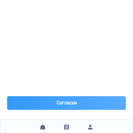
Реклама
8(495)776-53-03
8(985)776-53-03
55 км МКАД, АВТОМОЛЛ ЮГ1 пав.12
Пн-Пт с 09:00 до 18:00
1@partarium.ru
Согласен
© 2013-2025 Partarium.ru Все права защищены