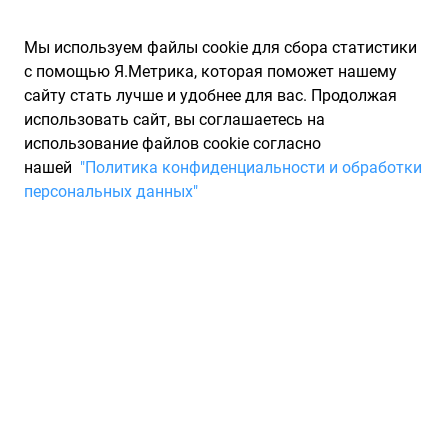
Мы используем файлы cookie для сбора статистики
с помощью Я.Метрика, которая поможет нашему
сайту стать лучше и удобнее для вас. Продолжая
использовать сайт, вы соглашаетесь на
использование файлов cookie согласно
Запчасти для иномарок Partarium.RU
/
Каталоги запчастей
/
нашей
"Политика конфиденциальности и обработки
Каталоги запчастей KIA HYUNDAI
/
Запчасть KIA HYUNDAI
персональных данных"
3614132510
Шестерня стартера Hyundai
Coupe, Elantra New, Starex,
Hyundai i30, Sonata KIA
HYUNDAI 3614132510
По запросу "артикул - 3614132510" для вас найдено 18
предложений от 16 магазинов, где вы можете найти