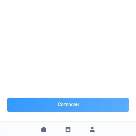
8(968)***62-05
Москва, м.Молодежная
Под заказ 4 шт. поставка 0-1 день
Позавчера
Самовывоз
Предоплата 10% на заказные позиции.
Цена за наличные. Карта и б/н +3%
1 699 ₽
ЗАКАЗАТЬ
MobiZap Рязанский пр-т 53
Согласен
PARTS MALL / PFAN002
Прокладка двигателя комплект HYUNDAI VERNA(LC) 99-
1