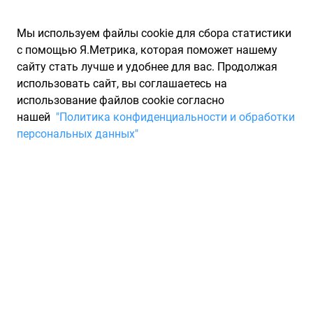
Мы используем файлы cookie для сбора статистики
с помощью Я.Метрика, которая поможет нашему
сайту стать лучше и удобнее для вас. Продолжая
использовать сайт, вы соглашаетесь на
использование файлов cookie согласно
Запчасти для иномарок Partarium.RU
/
Каталоги запчастей
/
нашей
"Политика конфиденциальности и обработки
Каталоги запчастей KIA HYUNDAI
/
Запчасть KIA HYUNDAI
персональных данных"
2091022AF1
Комплект прокладок
двигателя верхний KIA
HYUNDAI 2091022AF1
По запросу "артикул - 2091022af1" для вас найдено 86
предложений от 33 магазинов, где вы можете найти
информацию о наличии и сроках поставки, а также купить