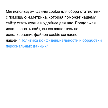
Мы используем файлы cookie для сбора статистики
с помощью Я.Метрика, которая поможет нашему
сайту стать лучше и удобнее для вас. Продолжая
использовать сайт, вы соглашаетесь на
использование файлов cookie согласно
Запчасти для иномарок Partarium.RU
/
Каталоги запчастей
/
нашей
"Политика конфиденциальности и обработки
Каталоги запчастей KAMA
/
Запчасть KAMA 1440008
персональных данных"
Шина KAMA Nu 901
Для Вас найдено 0 предложений от 0 магазинов, где вы
можете купить всесезонную шину от производителя KAMA,
модели NU 901. Характеристики резины - ширина 9,
профиль 0, диаметр R20, индекс скорости: K - до 110 км/ч,
индекс нагрузки: 144/142. Минимальная цена на шину
KAMA с артикулом 1440008 составит 0 ₽. Система поиска
осуществляет поиск по артикулу автозапчасти. Ниже
представлен огромный выбор товаров бренда KAMA, а