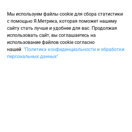
Мы используем файлы cookie для сбора статистики
с помощью Я.Метрика, которая поможет нашему
сайту стать лучше и удобнее для вас. Продолжая
использовать сайт, вы соглашаетесь на
использование файлов cookie согласно
Запчасти для иномарок Partarium.RU
/
Каталоги запчастей
/
нашей
"Политика конфиденциальности и обработки
Каталоги запчастей KAMA
/
Запчасть KAMA 1410038
персональных данных"
Шина KAMA 315/80r22.5
кама-nf 201 нк. шз 156/150 l
Для Вас найдено 3 предложения от 3 магазинов, где вы
можете купить всесезонную шину от производителя KAMA,
модели NF 201. Характеристики резины - ширина 315,
профиль 80, диаметр R22.5, индекс скорости: L - до 120 км/ч,
индекс нагрузки: 156/150. Минимальная цена на шину
KAMA с артикулом 1410038 составит 25 510 ₽. Система