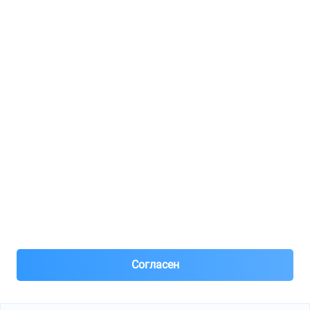
Регистрация для продавцов
Реклама
8(495)776-53-03
8(985)776-53-03
55 км МКАД, АВТОМОЛЛ ЮГ1 пав.12
Пн-Пт с 09:00 до 18:00
1@partarium.ru
Согласен
© 2013-2025 Partarium.ru Все права защищены