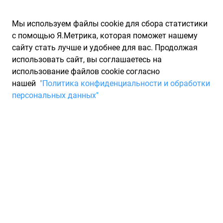
Мы используем файлы cookie для сбора статистики
с помощью Я.Метрика, которая поможет нашему
сайту стать лучше и удобнее для вас. Продолжая
использовать сайт, вы соглашаетесь на
использование файлов cookie согласно
Запчасти для иномарок Partarium.RU
/
Производители
нашей
"Политика конфиденциальности и обработки
запчастей
/
Запчасти KAIZEN (КАЙЗЕН)
персональных данных"
Каталог запчастей KAIZEN
Запчасти для ТО
KAIZEN - ваш партнер в мире автозапчастей, предлагающий
широкий ассортимент продукции, разработанный с учетом
особенностей местного климата. Уникальность
заключается не только в тщательном проектировании, но и
в использовании материалов, специально адаптированных
к условиям эксплуатации.