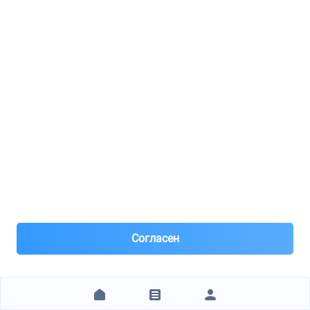
Под заказ 4 шт. поставка 0-1 день
Час назад
Самовывоз и Доставка ТК
предоплата 100%
2 222 ₽
ЗАКАЗАТЬ
ООО РТА
MANN FILTER / C36008
Фильтр воздушный JAGUAR F-Type 13-
Согласен
1
8(499)***28-79
Москва, м.Нагорная
Под заказ 3 шт. поставка 1-2 дня