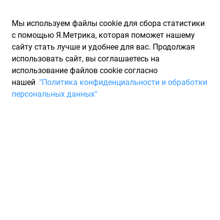
Мы используем файлы cookie для сбора статистики
с помощью Я.Метрика, которая поможет нашему
сайту стать лучше и удобнее для вас. Продолжая
использовать сайт, вы соглашаетесь на
использование файлов cookie согласно
Запчасти для иномарок Partarium.RU
/
Каталоги запчастей
/
нашей
"Политика конфиденциальности и обработки
Каталоги запчастей JAGUAR
/
Запчасть JAGUAR T2R1881
персональных данных"
Воздушный фильтр на F-Type
JAGUAR T2R1881
По запросу "артикул - t2r1881" для вас найдено 53
предложения от 27 магазинов, где вы можете найти
информацию о наличии и сроках поставки, а также купить
по минимальной цене от 4 193 ₽. Ниже вы найдете цены на
запасные части от производителя (JAGUAR)ЯГУАР, а также
их аналоги и замены от 3 других брендов. Описание, отзывы