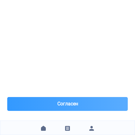
t2h6522
Зажим
36 предложений
от 911 ₽
t4a16718
Болт
55 предложений
от 620 ₽
t4n7497
Согласен
Резиновый коврик для багажного отделения XE
41 предложение
от 5 131 ₽