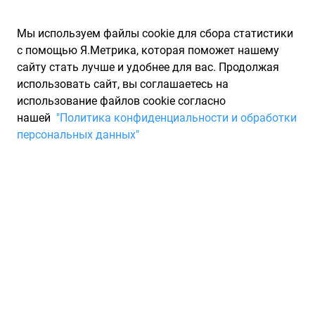
Мы используем файлы cookie для сбора статистики
с помощью Я.Метрика, которая поможет нашему
сайту стать лучше и удобнее для вас. Продолжая
использовать сайт, вы соглашаетесь на
использование файлов cookie согласно
Запчасти для иномарок Partarium.RU
/
Каталог запчастей
/
нашей
"Политика конфиденциальности и обработки
Запчасти для JAGUAR
/
Запчасти XJ V
персональных данных"
Запчасти для JAGUAR XJ
V
XJ V
2003 - 2009