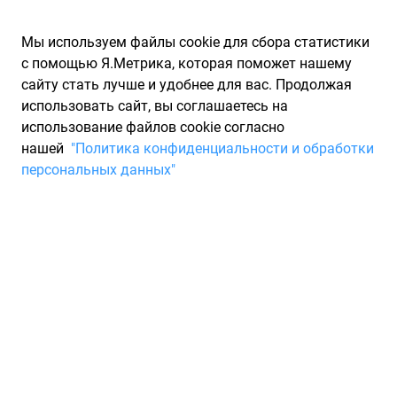
Мы используем файлы cookie для сбора статистики
с помощью Я.Метрика, которая поможет нашему
сайту стать лучше и удобнее для вас. Продолжая
использовать сайт, вы соглашаетесь на
использование файлов cookie согласно
Запчасти для иномарок Partarium.RU
/
Каталоги запчастей
/
нашей
"Политика конфиденциальности и обработки
Каталоги запчастей JAGUAR
/
Запчасть JAGUAR C2S36774
персональных данных"
Воздушный фильтр на X-type
JAGUAR C2S36774
По запросу "артикул - c2s36774" для вас найдено 244
предложения от 44 магазинов, где вы можете найти
информацию о наличии и сроках поставки, а также купить
по минимальной цене от 1 399 ₽. Ниже вы найдете цены на
запасные части от производителя (JAGUAR)ЯГУАР, а также
их аналоги и замены от 9 других брендов. Описание, отзывы