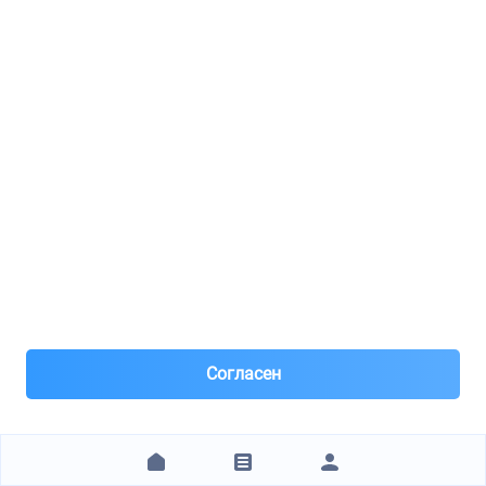
4 210 ₽
ЗАКАЗАТЬ
1
2
3
4
5
6
7
8
9
Технические характеристики
Бренд
JAGUAR
Артикул
C2S36774
Исполнение
Прямоугольный
Согласен
Отзывы покупателей