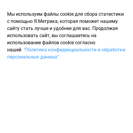
Мы используем файлы cookie для сбора статистики
с помощью Я.Метрика, которая поможет нашему
сайту стать лучше и удобнее для вас. Продолжая
использовать сайт, вы соглашаетесь на
использование файлов cookie согласно
Запчасти для иномарок Partarium.RU
/
Производители
нашей
"Политика конфиденциальности и обработки
запчастей
/
Запчасти HLLT (ХЛЛТ)
персональных данных"
Каталог запчастей HLLT
Запчасти для ТО
Компания HLLT в лице "Автокаппп" предлагает широкий
выбор запасных частей для зарубежных автомобилей.
Компания специализируется как на розничных, так и на
оптовых продажах автозапчастей, поступающих
непосредственно от производителей.