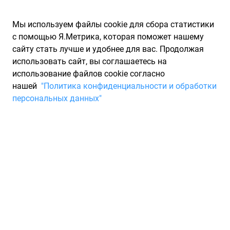
Мы используем файлы cookie для сбора статистики
с помощью Я.Метрика, которая поможет нашему
сайту стать лучше и удобнее для вас. Продолжая
использовать сайт, вы соглашаетесь на
использование файлов cookie согласно
Запчасти для иномарок Partarium.RU
/
Производители
нашей
"Политика конфиденциальности и обработки
запчастей
/
Запчасти HDK (АШ Д К)
персональных данных"
Запчасти HDK
Запчасти для ТО
При помощи специальной системы поиска вы сможете
найти запчасти HDK, необходимые для ремонта вашего
транспортного средства. В поиске участвуют те интернет
магазины, которые имеют хорошую репутацию.
Компания HDK успешно работает на рынке много лет,