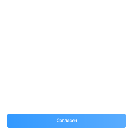
Регистрация для продавцов
Реклама
8(495)776-53-03
8(985)776-53-03
55 км МКАД, АВТОМОЛЛ ЮГ1 пав.12
Пн-Пт с 09:00 до 18:00
1@partarium.ru
Согласен
© 2013-2025 Partarium.ru Все права защищены