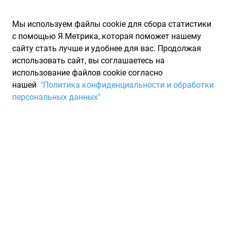
Мы используем файлы cookie для сбора статистики
с помощью Я.Метрика, которая поможет нашему
сайту стать лучше и удобнее для вас. Продолжая
использовать сайт, вы соглашаетесь на
использование файлов cookie согласно
Запчасти для иномарок Partarium.RU
/
Каталоги запчастей
/
нашей
"Политика конфиденциальности и обработки
Каталоги запчастей HANKOOK
/
Запчасть HANKOOK 1023394
персональных данных"
Шина HANKOOK 255/50 R 19
103T DynaPro i*cept X (RW10)
Для Вас найдено 0 предложений от 0 магазинов, где вы
можете купить зимнюю шину от производителя HANKOOK,
модели WINTER I*CEPT X RW10. Характеристики резины -
ширина 255, профиль 50, диаметр R19, индекс скорости: T -
до 190 км/ч, индекс нагрузки: 103. Минимальная цена на
шину HANKOOK с артикулом 1023394 составит 0 ₽. Система