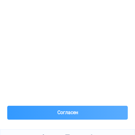
Регистрация для продавцов
Реклама
8(495)776-53-03
8(985)776-53-03
55 км МКАД, АВТОМОЛЛ ЮГ1 пав.12
Пн-Пт с 09:00 до 18:00
1@partarium.ru
Согласен
© 2013-2025 Partarium.ru Все права защищены