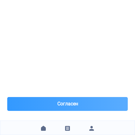
ZPPART.RU
JD / JDAC0018C
Фильтр салона (угольный)
26
8(963)***03-45
Москва, м.Славянский бульвар
Под заказ 100 шт. поставка 1н день
2 часа назад
Согласен
Самовывоз и Доставка ТК
доставка 400-500р,зависит от района
Заказ от 1 000 ₽
наличные ,перевод тиньков, карта +3%