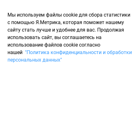
Мы используем файлы cookie для сбора статистики
с помощью Я.Метрика, которая поможет нашему
сайту стать лучше и удобнее для вас. Продолжая
использовать сайт, вы соглашаетесь на
использование файлов cookie согласно
Запчасти для иномарок Partarium.RU
/
Каталоги запчастей
/
нашей
"Политика конфиденциальности и обработки
Каталоги запчастей GREENFILTER
/
Запчасть GREENFILTER IF0319
персональных данных"
Фильтр салона GREENFILTER
IF0319
По запросу "артикул - if0319" для вас найдено 1199
предложений от 55 магазинов, где вы можете найти
информацию о наличии и сроках поставки, а также купить
по минимальной цене от 605 ₽. Ниже вы найдете цены на
запасные части от производителя
(GREENFILTER)ГРИНФИЛЬТР, а также их аналоги и замены