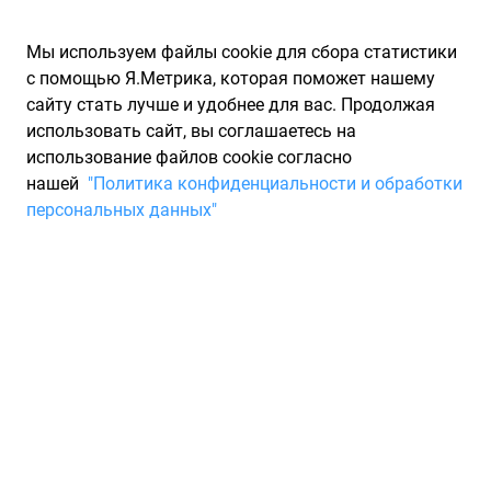
Мы используем файлы cookie для сбора статистики
с помощью Я.Метрика, которая поможет нашему
сайту стать лучше и удобнее для вас. Продолжая
использовать сайт, вы соглашаетесь на
использование файлов cookie согласно
Запчасти для иномарок Partarium.RU
/
Каталоги запчастей
/
нашей
"Политика конфиденциальности и обработки
Каталоги запчастей GM
/
Запчасть GM 94515001
персональных данных"
Гайка lacetti 03->/captiva 07-
GM 94515001
По запросу "артикул - 94515001" для вас найдено 1
предложение от 1 магазина, где вы можете найти
информацию о наличии и сроках поставки, а также купить
по минимальной цене от 204 ₽. Ниже вы найдете цены на
запасные части от производителя (GM)ДЖИ ЭМ. Описание,
отзывы на запчасть и магазины партнеров,