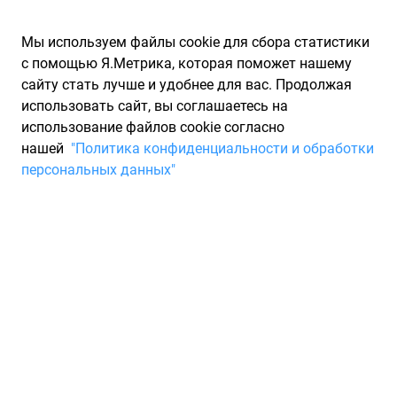
Мы используем файлы cookie для сбора статистики
с помощью Я.Метрика, которая поможет нашему
сайту стать лучше и удобнее для вас. Продолжая
использовать сайт, вы соглашаетесь на
использование файлов cookie согласно
Запчасти для иномарок Partarium.RU
/
Производители
нашей
"Политика конфиденциальности и обработки
запчастей
/
Запчасти GEPARTS (ГЕПАРТС)
персональных данных"
Запчасти GEPARTS
Запчасти для ТО
Компания основана в 2006 году. Специализируется на
поставках запчастей в строительные и логистические
компании. Специализация бренда: Scania, Volvo, MAN. В
Россию бренд поставляется с 2012 года. За это время
GEPARTS успел зарекомендовать себя как надёжный
производитель запчастей по более доступным ценам, чем