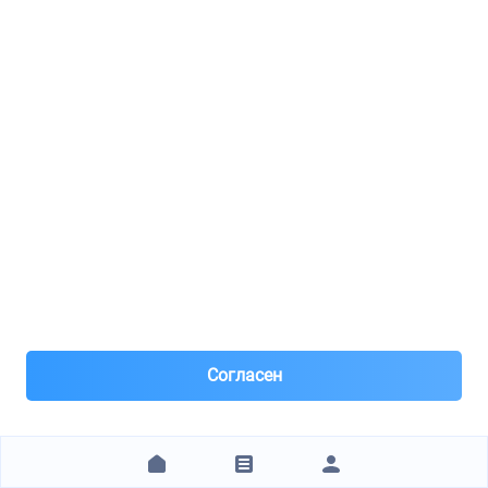
KIA HYUNDAI / 371103A100
BATTERY ASSY
169
8(916)***48-53
Москва, м.Кунцевская
Под заказ поставка 45 дн.
8 часов назад
Самовывоз и Доставка ТК
Срок поставки 45 дней
Предоплата 70%
13 325 ₽
ЗАКАЗАТЬ
Согласен
Магистраль плюс ( Тушино)