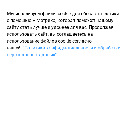
Мы используем файлы cookie для сбора статистики
с помощью Я.Метрика, которая поможет нашему
сайту стать лучше и удобнее для вас. Продолжая
использовать сайт, вы соглашаетесь на
использование файлов cookie согласно
Запчасти для иномарок Partarium.RU
/
Каталоги запчастей
/
нашей
"Политика конфиденциальности и обработки
Каталоги запчастей FURUKAWA
/
Запчасть FURUKAWA 115D31R
персональных данных"
Аккумулятор FB7000 90а/ч
800A прямая / FURUKAWA
115D31R
По запросу "артикул - 115d31r" от производителя FURUKAWA
(ФУРУКАWА) для вас найдены аналоги и замены от 15
других брендов по минимальной цене от 8 800 ₽. Описание,
отзывы на запчасть и магазины партнеров,