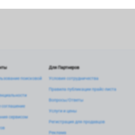
нты
Для Партнеров
льзование поисковой
Условия сотрудничества
Правила публикации прайс-листа
енциальности
Вопросы/Ответы
 соглашение
Услуги и цены
ния сервисом
Регистрация для продавцов
тов
Реклама