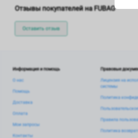
Отзывы покупателей на FUBAG
Оставить отзыв
Информация и помощь
Правовые докуме
О нас
Лицензия на испо
системы
Помощь
Политика конфид
Доставка
Пользовательское
Оплата
Правила пользова
Мои запросы
Политика возвра
Контакты