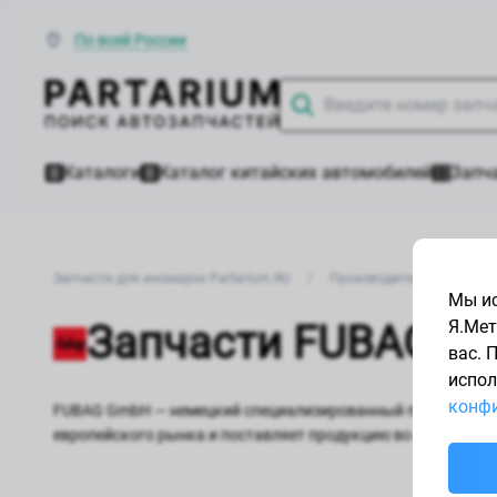
По всей России
Каталоги
Каталог китайских автомобилей
Запча
Запчасти для иномарок Partarium.RU
/
Производители запчасте
Мы ис
Я.Мет
Запчасти FUBAG
вас. 
испол
конфи
FUBAG GmbH — немецкий специализированный производител
европейского рынка и поставляет продукцию во многие ст