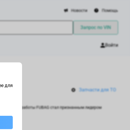
Новости
Помощь
Запрос по VIN
Войти
ее для
Запчасти для ТО
. За 40 лет работы FUBAG стал признанным лидером