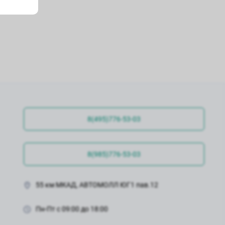
8(495)776-53-03
8(985)776-53-03
55 км МКАД, АВТОМОЛЛ ЮГ1 пав.12
Пн-Пт с 09:00 до 18:00