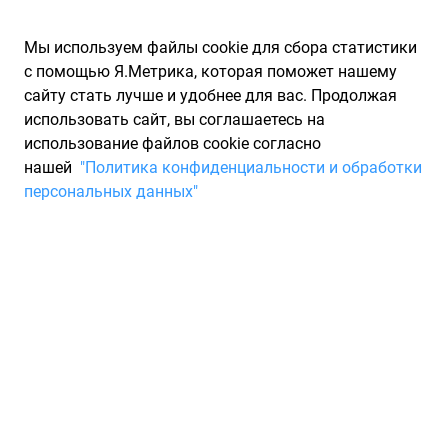
Мы используем файлы cookie для сбора статистики
с помощью Я.Метрика, которая поможет нашему
сайту стать лучше и удобнее для вас. Продолжая
использовать сайт, вы соглашаетесь на
использование файлов cookie согласно
Запчасти для иномарок Partarium.RU
/
Производители
нашей
"Политика конфиденциальности и обработки
запчастей
/
Запчасти FOTON (ФОТОН)
персональных данных"
Запчасти для Foton
Запчасти для ТО
Обладатели автомобилей марки Фотон стараются при
необходимости приобрести для своего транспортного
средства оригинальные запасные части и комплектующие.
В сети интернет большое количество поставщиков, которые
предлагают приобрести у них запчасти Фотон. Наш портал
имеет каталог проверенных и надежных поставщиков