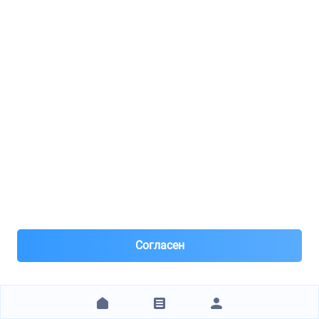
8
8(985)***45-00
Москва, м.Сокол
Под заказ 1 шт. поставка 0-1 день
3 дня назад
Самовывоз и Доставка ТК
Доставка по Москве - 600р , МО - цена договорная , по
РОССИИ - отправляем СДЕК
Заказ от 200 ₽
Оплата наличными или переводом на карту ,
предоплата по соглас.
423 ₽
ЗАКАЗАТЬ
Согласен
AUTORUNO.RU