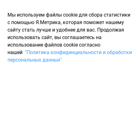
Мы используем файлы cookie для сбора статистики
с помощью Я.Метрика, которая поможет нашему
сайту стать лучше и удобнее для вас. Продолжая
использовать сайт, вы соглашаетесь на
использование файлов cookie согласно
Запчасти для иномарок Partarium.RU
/
Каталоги запчастей
/
нашей
"Политика конфиденциальности и обработки
Каталоги запчастей FORTLUFT
/
Запчасть FORTLUFT FUS0760
персональных данных"
Предохранитель
картриджный 60a серия fus07
1 шт FORTLUFT FORTLUFT
FUS0760
По запросу "артикул - fus0760" для вас найдено 205
предложений от 54 магазинов, где вы можете найти
информацию о наличии и сроках поставки, а также купить