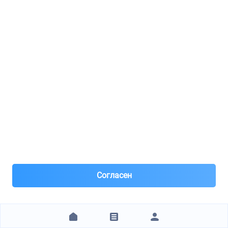
ИП"Давыдушкин В.В."
MASUMA / L210
Лампа H1 12V 55W P14.5S
3
8(926)***72-33
Москва, м.Бабушкинская
Под заказ 50 шт. поставка 1н рабочий день
Вчера
Самовывоз и Доставка ТК
Согласен
Яндекс, Достависта , Сдек
Предоплата по номеру телефона 20% все остальное по
факту !