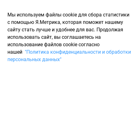
Мы используем файлы cookie для сбора статистики
с помощью Я.Метрика, которая поможет нашему
сайту стать лучше и удобнее для вас. Продолжая
использовать сайт, вы соглашаетесь на
использование файлов cookie согласно
Запчасти для иномарок Partarium.RU
/
Каталоги запчастей
/
нашей
"Политика конфиденциальности и обработки
Каталоги запчастей FORTLUFT
/
Запчасть FORTLUFT 9006
персональных данных"
Лампа HB4 12V 51W P22D
Original light FORTLUFT 9006
По запросу "артикул - 9006" для вас найдено 7540
предложений от 96 магазинов, где вы можете найти
информацию о наличии и сроках поставки, а также купить
по минимальной цене от 61 ₽. Ниже вы найдете цены на
запасные части от производителя (FORTLUFT)ФОРТЛУФТ, а
также их аналоги и замены от 56 других брендов. Описание,