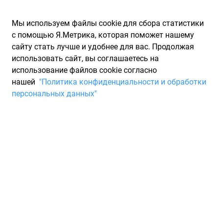
Мы используем файлы cookie для сбора статистики
с помощью Я.Метрика, которая поможет нашему
сайту стать лучше и удобнее для вас. Продолжая
использовать сайт, вы соглашаетесь на
использование файлов cookie согласно
Запчасти для иномарок Partarium.RU
/
Каталоги запчастей
/
нашей
"Политика конфиденциальности и обработки
Каталоги запчастей FORMULA
/
Запчасть FORMULA 2350200
персональных данных"
Шина FORMULA ICE 195/60
R15 88T Зима
Для Вас найдено 6 предложений от 6 магазинов, где вы
можете купить зимнюю шину от производителя FORMULA,
модели FORMULA ICE. Характеристики резины - ширина 195,
профиль 60, диаметр R15, индекс скорости: T - до 190 км/ч,
индекс нагрузки: 88. Минимальная цена на шину FORMULA с
артикулом 2350200 составит 6 753 ₽. Система поиска