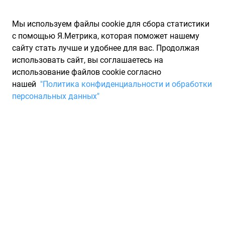
Мы используем файлы cookie для сбора статистики
с помощью Я.Метрика, которая поможет нашему
сайту стать лучше и удобнее для вас. Продолжая
использовать сайт, вы соглашаетесь на
использование файлов cookie согласно
Запчасти для иномарок Partarium.RU
/
Каталоги запчастей
/
нашей
"Политика конфиденциальности и обработки
Каталоги запчастей FORD
/
Запчасть FORD AT4Z9942528A
персональных данных"
Эмблема (на дверь
багажника) FORD
AT4Z9942528A
По запросу "артикул - at4z9942528a" для вас найдено 2
предложения от 2 магазинов, где вы можете найти
информацию о наличии и сроках поставки, а также купить
по минимальной цене от 4 245 ₽. Ниже вы найдете цены на