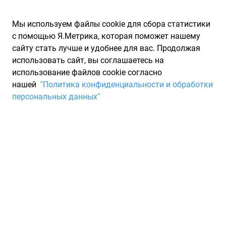
Мы используем файлы cookie для сбора статистики
с помощью Я.Метрика, которая поможет нашему
сайту стать лучше и удобнее для вас. Продолжая
использовать сайт, вы соглашаетесь на
использование файлов cookie согласно
Запчасти для иномарок Partarium.RU
/
Каталоги запчастей
/
нашей
"Политика конфиденциальности и обработки
Каталоги запчастей FORD
/
Запчасть FORD 2250879
персональных данных"
Car spare part FORD 2250879
По запросу "артикул - 2250879" для вас найдено 2
предложения от 2 магазинов, где вы можете найти
информацию о наличии и сроках поставки, а также купить
по минимальной цене от 8 281 ₽. Ниже вы найдете цены на
запасные части от производителя (FORD)ФОРД. Описание,
отзывы на запчасть и магазины партнеров,
характеристики, условия продажи и доставки, а также
информацию о каждой детали можно найти на нашем сайте.