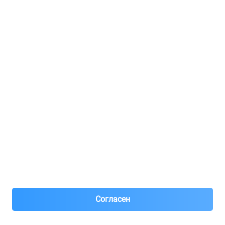
Регистрация для продавцов
Реклама
8(495)776-53-03
8(985)776-53-03
55 км МКАД, АВТОМОЛЛ ЮГ1 пав.12
Пн-Пт с 09:00 до 18:00
1@partarium.ru
Согласен
© 2013-2025 Partarium.ru Все права защищены