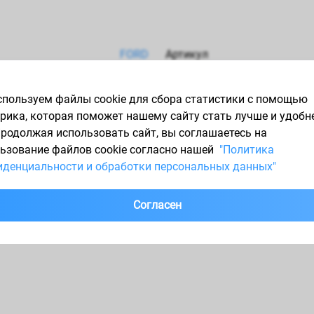
FORD
Артикул
пользуем файлы cookie для сбора статистики с помощью
рика, которая поможет нашему сайту стать лучше и удобн
Продолжая использовать сайт, вы соглашаетесь на
ьзование файлов cookie согласно нашей
"Политика
денциальности и обработки персональных данных"
Согласен