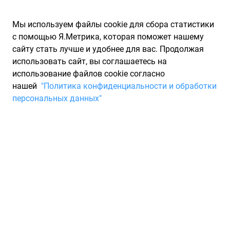
Мы используем файлы cookie для сбора статистики
с помощью Я.Метрика, которая поможет нашему
сайту стать лучше и удобнее для вас. Продолжая
использовать сайт, вы соглашаетесь на
использование файлов cookie согласно
Запчасти для иномарок Partarium.RU
/
Каталоги запчастей
/
нашей
"Политика конфиденциальности и обработки
Каталоги запчастей FORD
/
Запчасть FORD 1135627
персональных данных"
Bausatz spannrolle FORD
1135627
По запросу "артикул - 1135627" для вас найдено 290
предложений от 32 магазинов, где вы можете найти
информацию о наличии и сроках поставки, а также купить
по минимальной цене от 3 726 ₽. Ниже вы найдете цены на
запасные части от производителя (FORD)ФОРД, а также их
аналоги и замены от 22 других брендов. Описание, отзывы