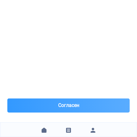
634 ₽
ЗАКАЗАТЬ
Zatormozi77.ru
STELLOX / 0340344SX
Ролик ремня ГРМ
8(495)***90-47
Москва, м.Строгино
Под заказ 1 шт. поставка 0-1 день
Вчера
Самовывоз и Доставка ТК
предоплата 100%
Согласен
660 ₽
ЗАКАЗАТЬ