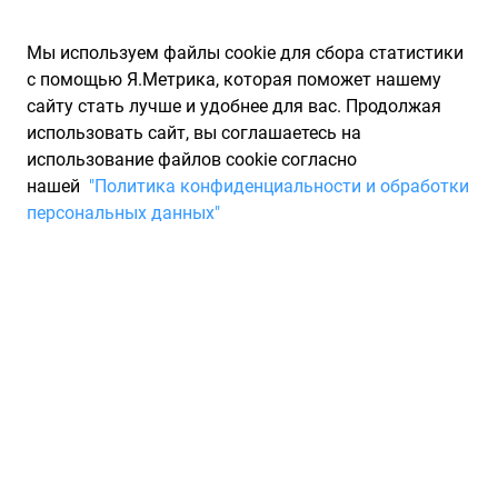
Мы используем файлы cookie для сбора статистики
с помощью Я.Метрика, которая поможет нашему
сайту стать лучше и удобнее для вас. Продолжая
использовать сайт, вы соглашаетесь на
использование файлов cookie согласно
Запчасти для иномарок Partarium.RU
/
Каталоги запчастей
/
нашей
"Политика конфиденциальности и обработки
Каталоги запчастей FERODO
/
Запчасть FERODO DDF1305C
персональных данных"
Тормозной диск FERODO
DDF1305C
По запросу "артикул - ddf1305c" для вас найдено 1545
предложений от 49 магазинов, где вы можете найти
информацию о наличии и сроках поставки, а также купить
по минимальной цене от 6 121 ₽. Ниже вы найдете цены на
запасные части от производителя (FERODO)ФЕДОРО, а
также их аналоги и замены от 64 других брендов. Описание,