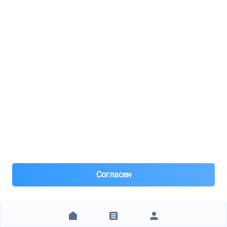
Только наличный расчет.
1 970 ₽
ЗАКАЗАТЬ
1
2
3
4
5
6
7
8
9
10
11
12
13
14
15
16
17
18
19
20
+15 стр.
Технические характеристики
Бренд
FERODO
Артикул
DDF1305C
Согласен
Отзывы покупателей