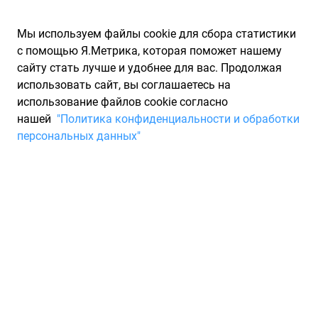
Мы используем файлы cookie для сбора статистики
с помощью Я.Метрика, которая поможет нашему
сайту стать лучше и удобнее для вас. Продолжая
использовать сайт, вы соглашаетесь на
использование файлов cookie согласно
Запчасти для иномарок Partarium.RU
/
Каталоги запчастей
/
нашей
"Политика конфиденциальности и обработки
Каталоги запчастей FEBI
/
Запчасть FEBI 30460
персональных данных"
Натяжитель ремня м272,
м273, RIEME FEBI 30460
По запросу "артикул - 30460" для вас найдено 198
предложений от 42 магазинов, где вы можете найти
информацию о наличии и сроках поставки, а также купить
по минимальной цене от 13 043 ₽. Ниже вы найдете цены на
запасные части от производителя (FEBI)ФЕБИ, а также их
аналоги и замены от 10 других брендов. Описание, отзывы