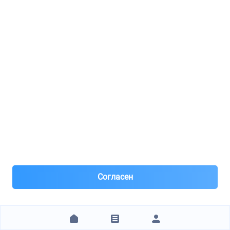
после предоплаты! Спасибо за понимание!
2 486 ₽
ЗАКАЗАТЬ
ООО "АВК-авто"
OPTIMAL / 0N1670S
ролик натяжной! без натяжителя MB W204/W203/W164 2.3/2.8/3.5 05>
8(812)***45-53
Санкт-Петербург
Под заказ 1 шт.
Час назад
Согласен
Самовывоз
В другие города ТК после оплаты.
Нал. Безнал с НДС. Без предоплаты., Доставка: 500 руб.
по СПб.