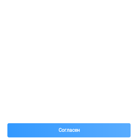
Услуги и цены
Регистрация для продавцов
Реклама
8(495)776-53-03
8(985)776-53-03
55 км МКАД, АВТОМОЛЛ ЮГ1 пав.12
Пн-Пт с 09:00 до 18:00
1@partarium.ru
Согласен
© 2013-2025 Partarium.ru Все права защищены