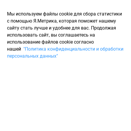
Мы используем файлы cookie для сбора статистики
с помощью Я.Метрика, которая поможет нашему
сайту стать лучше и удобнее для вас. Продолжая
использовать сайт, вы соглашаетесь на
использование файлов cookie согласно
Запчасти для иномарок Partarium.RU
/
Производители
нашей
"Политика конфиденциальности и обработки
запчастей
/
Запчасти EUROL (ЕУРОЛ)
персональных данных"
Запчасти EUROL
Запчасти для ТО
EUROL - голландский производитель и поставщик
высококачественных смазочных материалов и химической
продукции. Профессионалы и частные потребители
успешно используют продукцию EUROL уже более 30-ти лет.
Основные направления деятельности компании
сосредоточены в сфере автомобилестроения, мотоспорта и