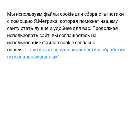
Мы используем файлы cookie для сбора статистики
с помощью Я.Метрика, которая поможет нашему
сайту стать лучше и удобнее для вас. Продолжая
использовать сайт, вы соглашаетесь на
использование файлов cookie согласно
Запчасти для иномарок Partarium.RU
/
Производители
нашей
"Политика конфиденциальности и обработки
запчастей
/
Запчасти ELSTOCK (ЕЛСТОЦК)
персональных данных"
Запчасти ELSTOCK
Запчасти для ТО
ELSTOCK - датская компания, название которой известно
любому автомобилисту. Основана она была в 1979 году в
Силькеборге. На рынке можно обнаружить следующие
автозапчасти ELSTOCK - стартеры, компрессоры,
генераторы, рулевые рейки, насосы гидроусилителя.