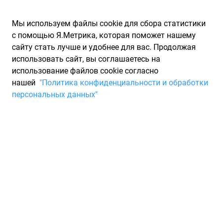
Мы используем файлы cookie для сбора статистики
с помощью Я.Метрика, которая поможет нашему
сайту стать лучше и удобнее для вас. Продолжая
использовать сайт, вы соглашаетесь на
использование файлов cookie согласно
Запчасти для иномарок Partarium.RU
/
Производители
нашей
"Политика конфиденциальности и обработки
запчастей
/
Запчасти ELEMENT (ЭЛЕМЕНТ)
персональных данных"
Запчасти ELEMENT
Запчасти для ТО
Отзывы покупателей на ELEMENT