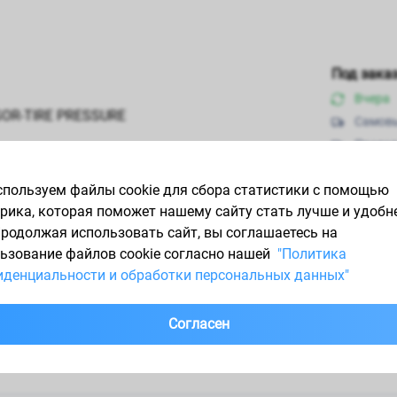
Под заказ
Вчера
OR-TIRE PRESSURE
Самовы
Предоп
оспект
пользуем файлы cookie для сбора статистики с помощью
рика, которая поможет нашему сайту стать лучше и удобн
Продолжая использовать сайт, вы соглашаетесь на
ьзование файлов cookie согласно нашей
"Политика
Под заказ
денциальности и обработки персональных данных"
Вчера
OR-TIRE PRESSURE
Самовы
Согласен
Предоп
оспект