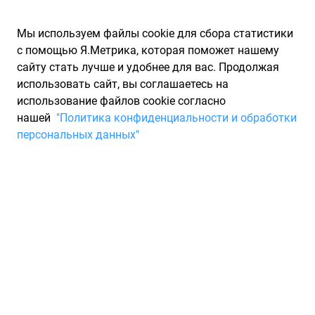
Мы используем файлы cookie для сбора статистики
с помощью Я.Метрика, которая поможет нашему
сайту стать лучше и удобнее для вас. Продолжая
использовать сайт, вы соглашаетесь на
использование файлов cookie согласно
Запчасти для иномарок Partarium.RU
/
Каталоги запчастей
/
нашей
"Политика конфиденциальности и обработки
Каталоги запчастей DORMAN
/
Запчасть DORMAN 419610
персональных данных"
Ролик натяжителя и
промежуточный (89007 +
втулка) DORMAN 419610
По запросу "артикул - 419610" для вас найдено 2825
предложений от 58 магазинов, где вы можете найти
информацию о наличии и сроках поставки, а также купить
по минимальной цене от 4 339 ₽. Ниже вы найдете цены на