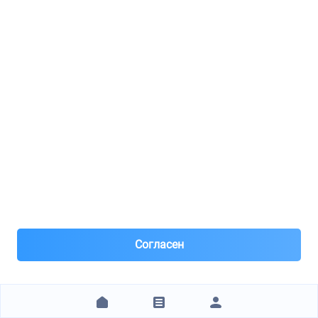
Технические характеристики
Бренд
DORMAN
Артикул
419610
Отзывы покупателей
Оставить отзыв
Все отзывы
Согласен
И
Игорь
JAPANPARTS FA257S