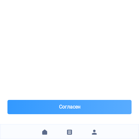
290 ₽
ЗАКАЗАТЬ
ZPPART.RU
JD / JDAC0018C
Фильтр салона (угольный)
26
8(963)***03-45
Москва, м.Славянский бульвар
Под заказ 100 шт. поставка 1н день
Час назад
Согласен
Самовывоз и Доставка ТК
доставка 400-500р,зависит от района
Заказ от 1 000 ₽
наличные ,перевод тиньков, карта +3%