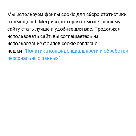
Мы используем файлы cookie для сбора статистики
с помощью Я.Метрика, которая поможет нашему
сайту стать лучше и удобнее для вас. Продолжая
использовать сайт, вы соглашаетесь на
использование файлов cookie согласно
Запчасти для иномарок Partarium.RU
/
Каталоги запчастей
/
нашей
"Политика конфиденциальности и обработки
Каталоги запчастей DEQST
/
Запчасть DEQST 10FCA00043000
персональных данных"
Салонный фильтр DEQST
10FCA00043000
По запросу "артикул - 10fca00043000" от производителя
DEQST (ДЕКСТ) для вас найдены аналоги и замены от 64
других брендов по минимальной цене от 1 ₽. Описание,
отзывы на запчасть и магазины партнеров,
характеристики, условия продажи и доставки, а также
информацию о каждой детали можно найти на нашем сайте.