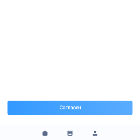
Ролик приводного ремня Ford Fiesta 02-05 / Mondeo 00-15
1
8(499)***28-79
Москва, м.Нагорная
Под заказ 7 шт. поставка 1-2 дня
9 часов назад
Самовывоз и Доставка ТК
Доставка в пределах МКАД 500р
Только наличный расчет.
400 ₽
ЗАКАЗАТЬ
Согласен
1
2
3
4
5
6
7
8
9
10
11
12
13
14
15
16
17
18
19
20
+15 стр.