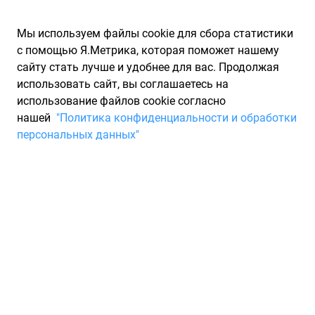
Мы используем файлы cookie для сбора статистики
с помощью Я.Метрика, которая поможет нашему
сайту стать лучше и удобнее для вас. Продолжая
использовать сайт, вы соглашаетесь на
использование файлов cookie согласно
Запчасти для иномарок Partarium.RU
/
Каталоги запчастей
/
нашей
"Политика конфиденциальности и обработки
Каталоги запчастей DENCKERMANN
/
Запчасть DENCKERMANN
персональных данных"
P316010
Паразитный / ведущий ролик,
поликлиновой ремень
DENCKERMANN P316010
По запросу "артикул - p316010" для вас найдено 836
предложений от 57 магазинов, где вы можете найти
информацию о наличии и сроках поставки, а также купить