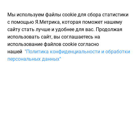
Мы используем файлы cookie для сбора статистики
с помощью Я.Метрика, которая поможет нашему
сайту стать лучше и удобнее для вас. Продолжая
использовать сайт, вы соглашаетесь на
использование файлов cookie согласно
Запчасти для иномарок Partarium.RU
/
Каталоги запчастей
/
нашей
"Политика конфиденциальности и обработки
Каталоги запчастей DELPHI
/
Запчасть DELPHI EFP202
персональных данных"
Фильтр топливный DELPHI
EFP202
По запросу "артикул - efp202" от производителя DELPHI
(ДЕЛФИ) для вас найдены аналоги и замены от 115 других
брендов по минимальной цене от 4 ₽. Описание, отзывы на
запчасть и магазины партнеров, характеристики, условия
продажи и доставки, а также информацию о каждой детали
можно найти на нашем сайте.