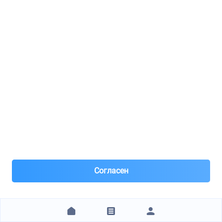
1
8(495)***95-99
Москва, м.Тушинская
Под заказ 50 шт. поставка 0-1 день
Вчера
Самовывоз и Доставка ТК
Предоплата 10%
147 ₽
ЗАКАЗАТЬ
1
2
3
4
5
6
7
8
9
10
11
12
13
14
15
16
17
18
19
20
+15 стр.
Согласен
Технические характеристики
Бренд
DELPHI