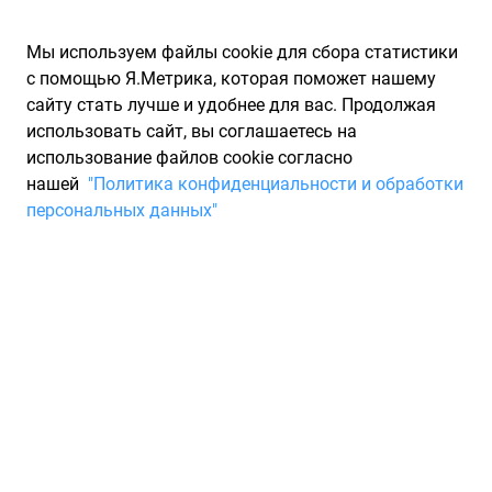
Мы используем файлы cookie для сбора статистики
с помощью Я.Метрика, которая поможет нашему
сайту стать лучше и удобнее для вас. Продолжая
использовать сайт, вы соглашаетесь на
использование файлов cookie согласно
Запчасти для иномарок Partarium.RU
/
Каталоги запчастей
/
нашей
"Политика конфиденциальности и обработки
Каталоги запчастей CORDIANT
/
Запчасть CORDIANT 355816321
персональных данных"
Шина CORDIANT R14 185/65
Road Runner 86H лето
Для Вас найдено 7 предложений от 7 магазинов, где вы
можете купить летнюю шину от производителя CORDIANT,
модели ROAD RUNNER. Характеристики резины - ширина
185, профиль 65, диаметр R14, индекс скорости: H - до 210
км/ч, индекс нагрузки: 86. Минимальная цена на шину
CORDIANT с артикулом 355816321 составит 4 246 ₽.