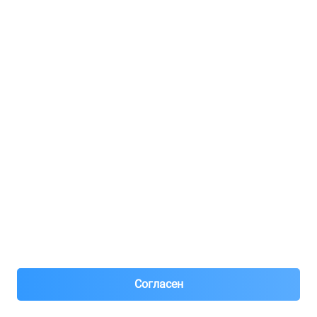
Регистрация для продавцов
Реклама
8(495)776-53-03
8(985)776-53-03
55 км МКАД, АВТОМОЛЛ ЮГ1 пав.12
Пн-Пт с 09:00 до 18:00
1@partarium.ru
Согласен
© 2013-2025 Partarium.ru Все права защищены