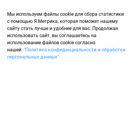
Мы используем файлы cookie для сбора статистики
с помощью Я.Метрика, которая поможет нашему
сайту стать лучше и удобнее для вас. Продолжая
использовать сайт, вы соглашаетесь на
использование файлов cookie согласно
Запчасти для иномарок Partarium.RU
/
Каталоги запчастей
/
нашей
"Политика конфиденциальности и обработки
Каталоги запчастей CORDIANT
/
Запчасть CORDIANT 1439299522
персональных данных"
Шина CORDIANT Зимняя
шипованная
Для Вас найдено 1 предложение от 1 магазина, где вы
можете купить зимнюю шину от производителя CORDIANT,
модели SNOW CROSS 2. Характеристики резины - ширина
215, профиль 55, диаметр R17, индекс скорости: T - до 190
км/ч, индекс нагрузки: 98. Минимальная цена на шину
CORDIANT с артикулом 1439299522 составит 8 942 ₽.