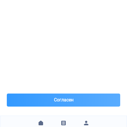
Реклама
8(495)776-53-03
8(985)776-53-03
55 км МКАД, АВТОМОЛЛ ЮГ1 пав.12
Пн-Пт с 09:00 до 18:00
1@partarium.ru
Согласен
© 2013-2025 Partarium.ru Все права защищены