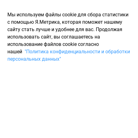
Мы используем файлы cookie для сбора статистики
с помощью Я.Метрика, которая поможет нашему
сайту стать лучше и удобнее для вас. Продолжая
использовать сайт, вы соглашаетесь на
использование файлов cookie согласно
Запчасти для иномарок Partarium.RU
/
Каталоги запчастей
/
нашей
"Политика конфиденциальности и обработки
Каталоги запчастей COMLINE
/
Запчасть COMLINE ADC1431V
персональных данных"
Тормозной диск COMLINE
ADC1431V
По запросу "артикул - adc1431v" от производителя COMLINE
(КОМЛАЙН) для вас найдены аналоги и замены от 18 других
брендов по минимальной цене от 2 156 ₽. Описание, отзывы
на запчасть и магазины партнеров, характеристики,
условия продажи и доставки, а также информацию о
каждой детали можно найти на нашем сайте.