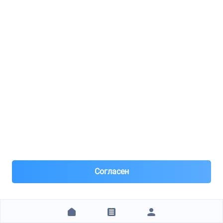
Диск тормозной
8(812)***97-33
Санкт-Петербург
Под заказ 2 шт. поставка 0-1 день
Вчера
Самовывоз и Доставка ТК
Бесплатная доставка по Санкт-Петербургу
3 513 ₽
ЗАКАЗАТЬ
1
2
3
4
5
6
7
8
9
10
11
12
13
14
15
16
17
18
19
20
+15 стр.
Согласен
Технические характеристики
Бренд
COMLINE