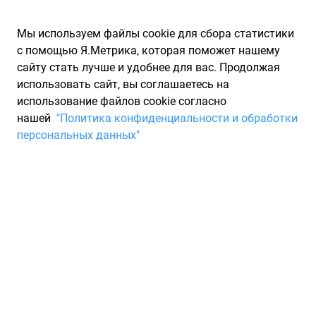
Мы используем файлы cookie для сбора статистики
с помощью Я.Метрика, которая поможет нашему
сайту стать лучше и удобнее для вас. Продолжая
использовать сайт, вы соглашаетесь на
использование файлов cookie согласно
Запчасти для иномарок Partarium.RU
/
Производители
нашей
"Политика конфиденциальности и обработки
запчастей
/
Запчасти COMBO (КОМБО)
персональных данных"
Каталог COMBO (КОМБО)
Запчасти для ТО
Компания COMBO - надёжный партнёр в долгой поездке, в
мире грузовых запасных частей, компонентов и расходных
материалов. Основана в 2017 году и на сегодняшний день
представлена в более чем 30 странах мира. Ассортимент
запчастей COMBO - предназначен для всех грузовых
транспортных средств европейского производства,