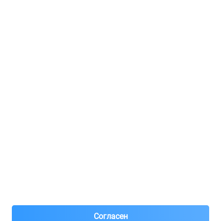
Услуги и цены
Регистрация для продавцов
Реклама
8(495)776-53-03
8(985)776-53-03
55 км МКАД, АВТОМОЛЛ ЮГ1 пав.12
Пн-Пт с 09:00 до 18:00
1@partarium.ru
Согласен