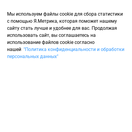
Мы используем файлы cookie для сбора статистики
с помощью Я.Метрика, которая поможет нашему
сайту стать лучше и удобнее для вас. Продолжая
использовать сайт, вы соглашаетесь на
использование файлов cookie согласно
Запчасти для иномарок Partarium.RU
/
Каталог запчастей
/
нашей
"Политика конфиденциальности и обработки
Запчасти для CITROEN
/
Запчасти C6
персональных данных"
Запчасти для CITROEN C6
C6
2005 - 2012
Модификация
2.2 HDi