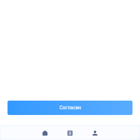
2 предложения
от 2 988 ₽
7937f5
Трос привода замка капота
1 предложение
от 6 976 ₽
110441
Деталь
66 предложений
от 2 877 ₽
35 замен
Согласен
312518
Подшипник кпп дифференциала (пежо 206,307,406,407)
diam 38x63-17