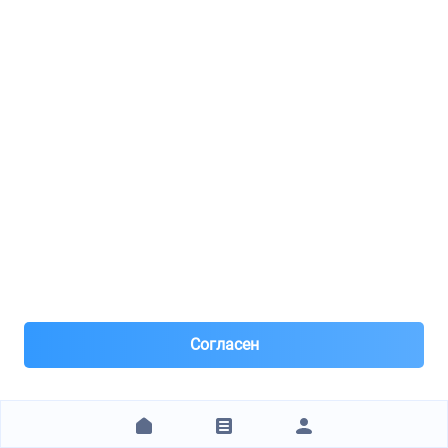
3 предложения
от 7 945 ₽
1 замена
6545qf
Протектор жгута пров.
40 предложений
от 650 ₽
6935a6
Гайка с основанием 6x100 (пежо)
56 предложений
от 33 ₽
1 601 замена
Согласен
8525fw
Housing lh tail lamp sal