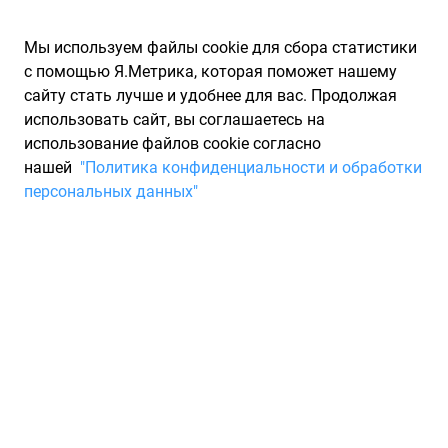
Мы используем файлы cookie для сбора статистики
с помощью Я.Метрика, которая поможет нашему
сайту стать лучше и удобнее для вас. Продолжая
использовать сайт, вы соглашаетесь на
использование файлов cookie согласно
Запчасти для иномарок Partarium.RU
/
Каталог запчастей
/
нашей
"Политика конфиденциальности и обработки
Запчасти для CITROEN
/
Запчасти C5 хетчбек I
персональных данных"
Запчасти для CITROEN C5
хетчбек I
C5 хетчбек I
2001 - 2004