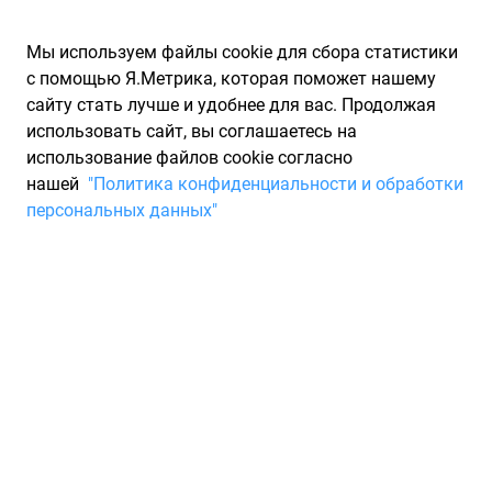
Мы используем файлы cookie для сбора статистики
с помощью Я.Метрика, которая поможет нашему
сайту стать лучше и удобнее для вас. Продолжая
использовать сайт, вы соглашаетесь на
использование файлов cookie согласно
Запчасти для иномарок Partarium.RU
/
Каталоги запчастей
/
нашей
"Политика конфиденциальности и обработки
Каталоги запчастей CHRYSLER
/
Запчасть CHRYSLER
персональных данных"
68078861AA
Датчик давления шин,
частота 315 CHRYSLER
68078861AA
По запросу "артикул - 68078861aa" для вас найдено 150
предложений от 51 магазина, где вы можете найти
информацию о наличии и сроках поставки, а также купить