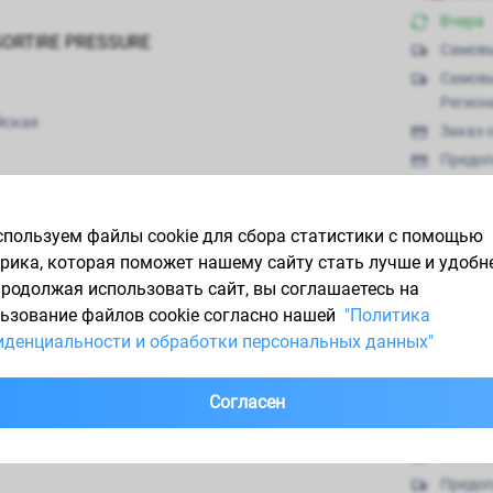
Вчера
ORTIRE PRESSURE
Самовы
Самовы
Регион
йская
Заказ о
Предоп
складе
достав
доставк
пользуем файлы cookie для сбора статистики с помощью
30 дн.
рика, которая поможет нашему сайту стать лучше и удобн
Продолжая использовать сайт, вы соглашаетесь на
ьзование файлов cookie согласно нашей
"Политика
телей
денциальности и обработки персональных данных"
Под заказ
Согласен
Вчера
Tire Pressure Monitoring System (TPMS) Sensor
Самовы
Предоп