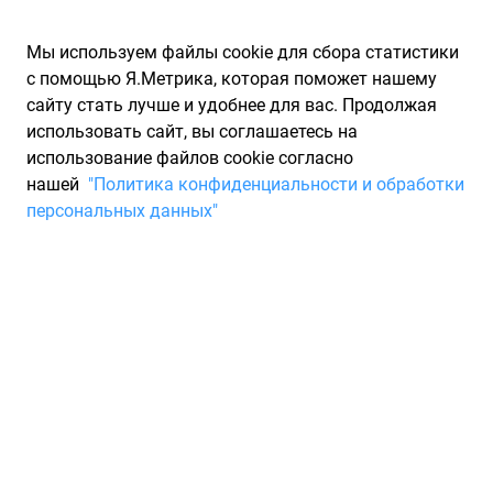
Мы используем файлы cookie для сбора статистики
с помощью Я.Метрика, которая поможет нашему
сайту стать лучше и удобнее для вас. Продолжая
использовать сайт, вы соглашаетесь на
использование файлов cookie согласно
Запчасти для иномарок Partarium.RU
/
Каталоги запчастей
/
нашей
"Политика конфиденциальности и обработки
Каталоги запчастей CHRYSLER
/
Запчасть CHRYSLER
персональных данных"
56029319AC
Sensor-Tire pressure CHRYSLER
56029319AC
По запросу "артикул - 56029319ac" для вас найдено 27
предложений от 14 магазинов, где вы можете найти
информацию о наличии и сроках поставки, а также купить
по минимальной цене от 52 ₽. Ниже вы найдете цены на
запасные части от производителя (CHRYSLER)КРАЙСЛЕР, а