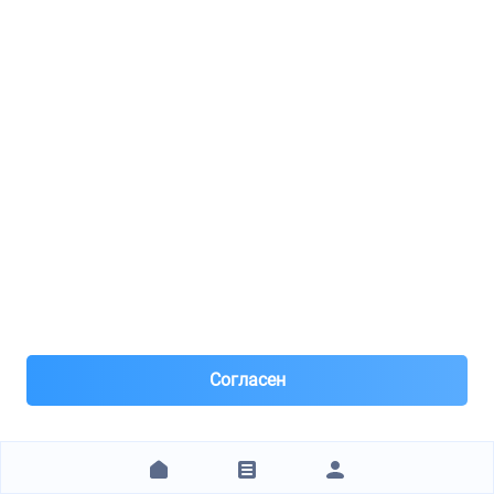
Спасибо. Детали получены в срок. Сервис и
внимание к покупателю выше всяких похвал.
А
Александр
LUKOIL 3148649
25.12.2024 15:27
Это был пробный заказ в тесте все в порядке
Регулярность прайса вызвана вашим шаблоном его
постояннно нужно настраивать
В
виктор Евгеньевич
MANN FILTER C35126
Согласен
28.10.2024 21:20
Без комментариев