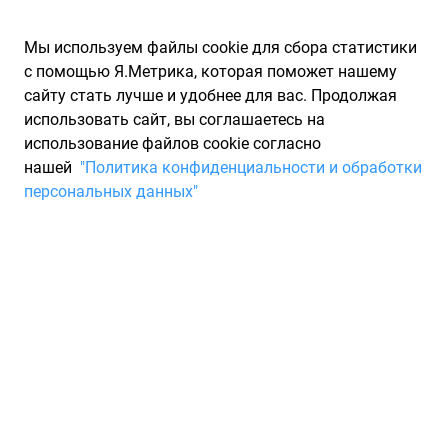
Мы используем файлы cookie для сбора статистики
с помощью Я.Метрика, которая поможет нашему
сайту стать лучше и удобнее для вас. Продолжая
использовать сайт, вы соглашаетесь на
использование файлов cookie согласно
Запчасти для иномарок Partarium.RU
/
Каталоги запчастей
/
нашей
"Политика конфиденциальности и обработки
Каталоги запчастей CHRYSLER
/
Запчасть CHRYSLER 4593849AA
персональных данных"
Датчик холост хода, Mopar
CHRYSLER 4593849AA
По запросу "артикул - 4593849aa" для вас найдено 27
предложений от 11 магазинов, где вы можете найти
информацию о наличии и сроках поставки, а также купить
по минимальной цене от 10 662 ₽. Ниже вы найдете цены на
запасные части от производителя (CHRYSLER)КРАЙСЛЕР, а
также их аналоги и замены от 3 других брендов. Описание,