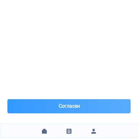
18.07.2025 15:02
Отличный магазин . Подбирают по VIN
М
Михаил
MERCEDES 2012900011
03.06.2025 19:10
То что надо, спасибо!
В
Владимир
ZZVF ZV1372L
29.05.2025 12:46
Согласен
Спасибо. Детали получены в срок. Сервис и
внимание к покупателю выше всяких похвал.