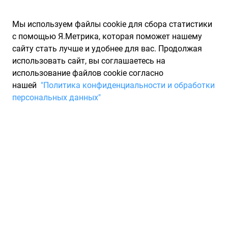
Мы используем файлы cookie для сбора статистики
с помощью Я.Метрика, которая поможет нашему
сайту стать лучше и удобнее для вас. Продолжая
использовать сайт, вы соглашаетесь на
использование файлов cookie согласно
Запчасти для иномарок Partarium.RU
/
Каталоги запчастей
/
нашей
"Политика конфиденциальности и обработки
Каталоги запчастей CHERY
/
Запчасть CHERY A111201110BA
персональных данных"
Глушитель передняя часть
(резонатор) CHERY
A111201110BA
По запросу "артикул - a111201110ba" для вас найдено 34
предложения от 23 магазинов, где вы можете найти
информацию о наличии и сроках поставки, а также купить
по минимальной цене от 2 160 ₽. Ниже вы найдете цены на