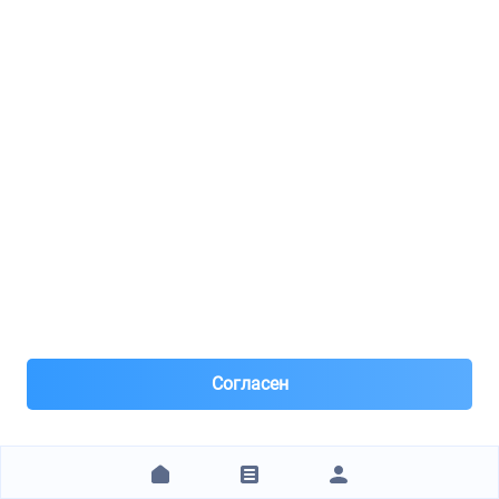
TRIALLI / EAM2701
Р РµР·РѕРЅР°С‚РѕСЂ CHERY AMULET (03-) РґРѕРї. (Р°Р»СЋРј. СЃС‚Р°Р»СЊ)
8(471)***02-07
Курск
Под заказ 3 шт. поставка 3 дня
25 минут назад
Самовывоз
Самовывоз из пунктов выдачи
Нал, р/с Сбер, QR, штрихкод, для юр лиц – безнал с НДС
после рег
2 830 ₽
ЗАКАЗАТЬ
Согласен
1
2