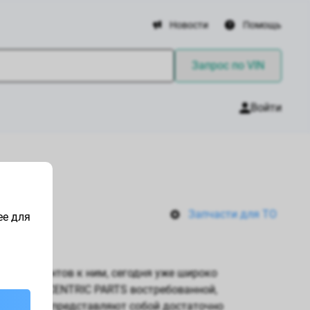
Новости
Помощь
Запрос по VIN
Войти
Запчасти для ТО
ее для
 компонентов к ним, сегодня уже широко
запчасти CENTRIC PARTS востребованной,
ию бренда представляют собой достаточно