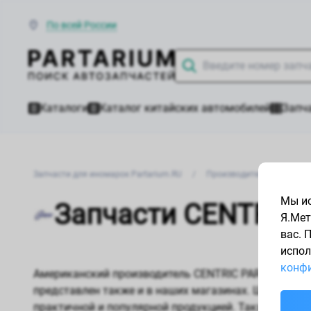
По всей России
Каталоги
Каталог китайских автомобилей
Запча
Запчасти для иномарок Partarium.RU
/
Производители запчасте
Мы ис
Запчасти CENTRIC 
Я.Мет
вас. 
испол
конфи
Американский производитель CENTRIC PARTS, специ
представлен также и в наших магазинах. Широкий к
практичной и популярной продукцией. Также автоз