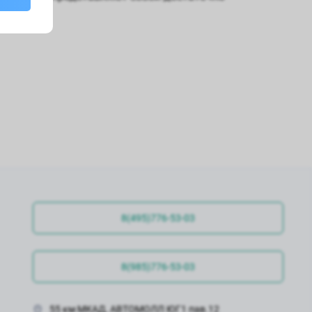
8(495)776-53-03
8(985)776-53-03
55 км МКАД, АВТОМОЛЛ ЮГ1 пав.12