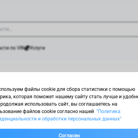
сти по VIN
Услуги
й
/
Запчасти CENTRIC PARTS (ЦЕНТРИК ПАРТС)
пользуем файлы cookie для сбора статистики с помощью
PARTS
рика, которая поможет нашему сайту стать лучше и удобн
Продолжая использовать сайт, вы соглашаетесь на
ьзование файлов cookie согласно нашей
"Политика
денциальности и обработки персональных данных"
ализирующийся на выпуске различных тормозных систем и
аталог продукции, а также привлекательные цены делают 
Согласен
апчасти CENTRIC PARTS, даже несмотря на недолгую истор