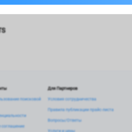
орый желает все большее количество людей.
TS
нты
Для Партнеров
льзование поисковой
Условия сотрудничества
Правила публикации прайс-листа
енциальности
Вопросы/Ответы
 соглашение
Услуги и цены