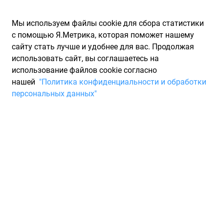
Мы используем файлы cookie для сбора статистики
с помощью Я.Метрика, которая поможет нашему
сайту стать лучше и удобнее для вас. Продолжая
использовать сайт, вы соглашаетесь на
использование файлов cookie согласно
Запчасти для иномарок Partarium.RU
/
Производители
нашей
"Политика конфиденциальности и обработки
запчастей
/
Запчасти CENTRAL AUTOMOTIVE P (ЦЕНТРАЛ
персональных данных"
АУТОМОТИВЕ П)
Запчасти CENTRAL
AUTOMOTIVE P
Запчасти для ТО
Когда качество езды превыше всего, стоит задуматься о
приобретении соответствующих комплектующих,
способных обеспечить плавный ход и укрепить ваше авто.